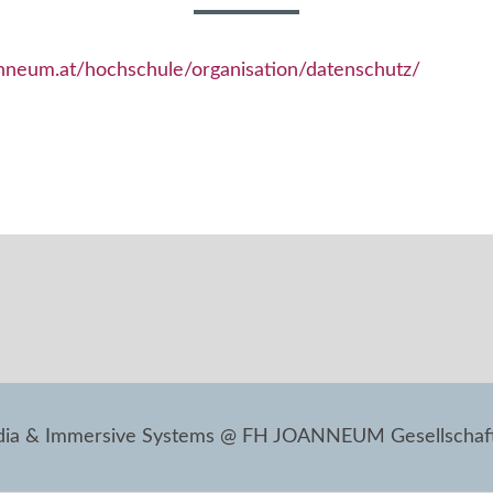
nneum.at/hochschule/organisation/datenschutz/
edia & Immersive Systems @ FH JOANNEUM Gesellschaf