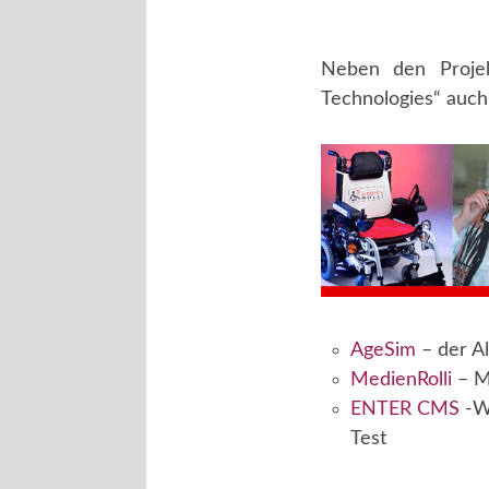
Neben den Projek
Technologies“ auch 
AgeSim
– der A
MedienRolli
– Mo
ENTER CMS
-We
Test