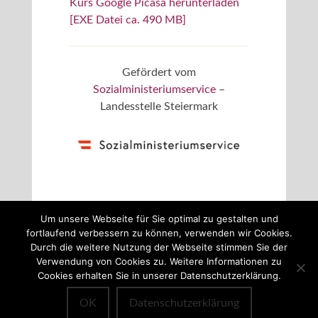
Kurs Google Picasa herunterladen
[EXE Datei ca. 490 MB]
Gefördert vom
Sozialministeriumservice
–
Landesstelle Steiermark
Um unsere Webseite für Sie optimal zu gestalten und
fortlaufend verbessern zu können, verwenden wir Cookies.
Durch die weitere Nutzung der Webseite stimmen Sie der
Verwendung von Cookies zu. Weitere Informationen zu
© 2026 Digital Media & Immersive Systems @
Cookies erhalten Sie in unserer Datenschutzerklärung.
FH JOANNEUM Gesellschaft mbH
[
Impressum
]
OK
Datenschutzerklärung