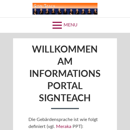
Skip
to
SIGNTEACH
content
MENU
WILLKOMMEN
AM
INFORMATIONS
PORTAL
SIGNTEACH
Die Gebärdensprache ist wie folgt
definiert (vgl.
Meraka
PPT):