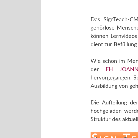
Das SignTeach-CM
gehörlose Mensch
können Lernvideos
dient zur Befüllung
Wie schon im Menü
der
FH JOAN
hervorgegangen. Sp
Ausbildung von ge
Die Aufteilung de
hochgeladen werde
Struktur des aktuell